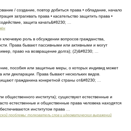
вание / создание, повтор добиться права • обладание, начало
трация затрагивать права • касательство защитить права •
содействие, защита качать&#8230; …
мён
 ключевую роль в обсуждении вопросов гражданства,
ости. Права бывают пассивными или активными и могут
ример, право на возвращение долга); (2)&#8230; …
ение, пособия или защитные меры, о которых индивид может
ва или декларации. Права бывают нескольких видов.
щищают гражданина конкретной страны от&#8230; …
и общественного института); существуют естественные и
асто естественные и общественные права человека находятся
 обеспечиваются институтом права …
еской проблемы: толкователь слов и идеоматических выражений