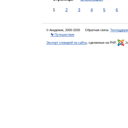
1
2
3
4
5
6
© Академик, 2000-2026
Обратная связь:
Техподдерж
👣 Путешествия
Экспорт словарей на сайты
, сделанные на PHP,
Jo