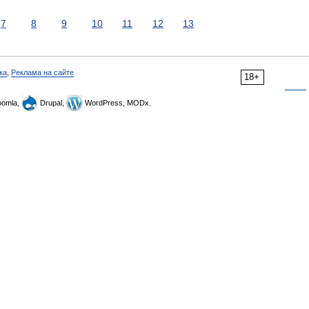
7
8
9
10
11
12
13
ка
,
Реклама на сайте
18+
omla,
Drupal,
WordPress, MODx.