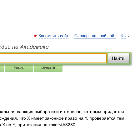
Запомнить сайт
Словарь на свой сайт
RU
едии на Академике
Найти!
Книги
Игры ⚽
ральная санкция выбора или интересов, которым придается
ждения, что Х имеет законное право на Y, проверяется тем,
 Х на Y; притязания на такое&#8230; …