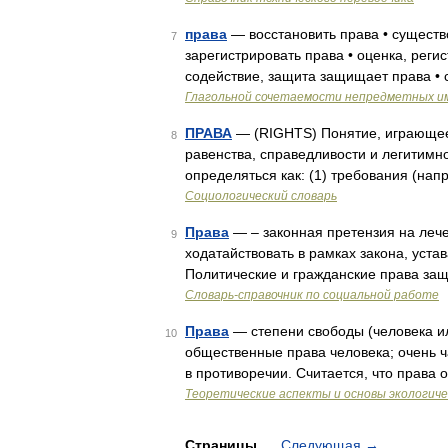
права
— восстановить права • существо
7
зарегистрировать права • оценка, регис
содействие, защита защищает права • 
Глагольной сочетаемости непредметных и
ПРАВА
— (RIGHTS) Понятие, играющее
8
равенства, справедливости и легитимн
определяться как: (1) требования (нап
Социологический словарь
Права
— – законная претензия на леч
9
ходатайствовать в рамках закона, уста
Политические и гражданские права за
Словарь-справочник по социальной работе
Права
— степени свободы (человека ил
10
общественные права человека; очень ч
в противоречии. Считается, что права
Теоретические аспекты и основы экологич
Страницы
Следующая
→