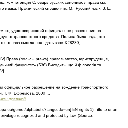
нш, компетенция Словарь русских синонимов. права см.
 языка. Практический справочник. М.: Русский язык. З. Е.
умент, удостоверяющий официальное разрешение на
ругого транспортного средства. Полина была рада, что
етьего раза смогла она сдать зачет&#8230; …
х
V] Права (польсь. prawa) правознавство, юриспруденція,
дичний факультет» (536) Виходить, що й філологія та
IV] …
ий официальное разрешение на вождение транспортного
й. Т. Ф. Ефремова. 2000 …
зыка Ефремовой
pa.eu/gemet/alphabetic?langcode=en] EN rights 1) Title to or an
or privilege recognized and protected by law. (Source: